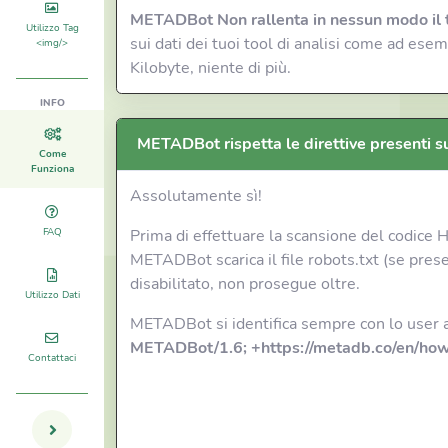
METADBot Non rallenta in nessun modo il 
Utilizzo Tag
sui dati dei tuoi tool di analisi come ad e
<img/>
Kilobyte, niente di più.
INFO
METADBot rispetta le direttive presenti su
Come
Funziona
Assolutamente sì!
FAQ
Prima di effettuare la scansione del codice
METADBot scarica il file robots.txt (se prese
disabilitato, non prosegue oltre.
Utilizzo Dati
METADBot si identifica sempre con lo user
METADBot/1.6; +https://metadb.co/en/how
Contattaci