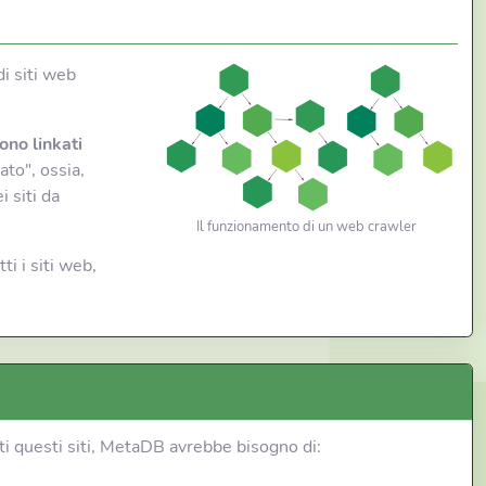
di siti web
ono linkati
ato", ossia,
i siti da
Il funzionamento di un web crawler
i i siti web,
utti questi siti, MetaDB avrebbe bisogno di: