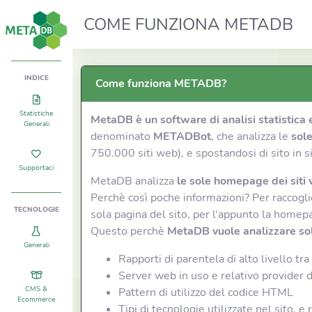
COME FUNZIONA METADB
INDICE
Come funziona METADB?
Statistiche
MetaDB è un software di analisi statistica 
Generali
denominato
METADBot
, che analizza le
sol
750.000 siti web), e spostandosi di sito in s
Supportaci
MetaDB analizza
le sole homepage dei siti
Perchè così poche informazioni? Per raccogli
TECNOLOGIE
sola pagina del sito, per l'appunto la homep
Questo perchè
MetaDB vuole analizzare solo
Generali
Rapporti di parentela di alto livello tra 
Server web in uso e relativo provider 
CMS &
Pattern di utilizzo del codice HTML
Ecommerce
Tipi di tecnologie utilizzate nel sito, 