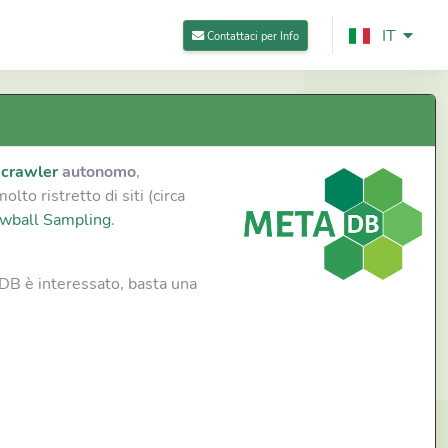
IT
Contattaci per Info
crawler
autonomo
,
to ristretto di siti (circa
wball Sampling
.
aDB è interessato, basta una