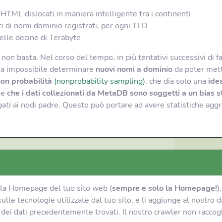
 HTML dislocati in maniera intelligente tra i continenti
ti di nomi dominio registrati, per ogni TLD
delle decine di Terabyte
 non basta. Nel corso del tempo, in più tentativi successivi di 
era impossibile determinare
nuovi nomi a dominio
da poter mette
on probabilità
(nonprobability sampling)
, che dia solo una
ide
re
che i dati collezionati da MetaDB sono soggetti a un bias s
ati
ai nodi padre. Questo può portare ad avere statistiche aggr
a Homepage del tuo sito web (
sempre e solo la Homepage!
)
e sulle tecnologie utilizzate dal tuo sito, e li aggiunge al nos
 dei dati precedentemente trovati. Il nostro crawler non raccog