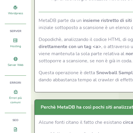
Wordpress
MetaDB parte da un
insieme ristretto di sit
iniziale sottoposto a scansione è un elenco di
SERVER
Dopodichè, analizzando il codice HTML di ogni
direttamente con un tag <a>
, o attraverso u
Hosting
viene mantenuta la sola parte relativa al
nom
sottoporre a scansione, se non è già in coda.
Server Web
Questa operazione è detta
Snowball Sampl
dando abbastanza tempo al crawler di effettuar
ERRORI
Errori più
comuni
Perchè MetaDB ha così pochi siti analizzati
SEO
Alcune fonti citano il fatto che esistano
circ