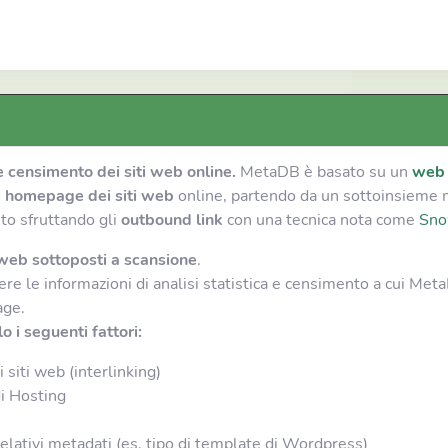
e censimento dei siti web online.
MetaDB è basato su un
web 
e homepage dei siti web
online, partendo da un sottoinsieme mol
ito sfruttando gli
outbound link
con una tecnica nota come
Sno
 web sottoposti a scansione
.
ere le informazioni di analisi statistica e censimento a cui Met
age.
 i seguenti fattori:
i siti web (interlinking)
di Hosting
e relativi metadati (es. tipo di template di Wordpress)