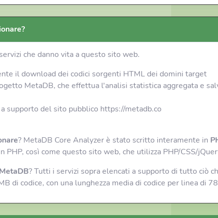
ionare?
ervizi che danno vita a questo sito web.
amente il download dei codici sorgenti HTML dei domini target
progetto MetaDB, che effettua l'analisi statistica aggregata e sa
 a supporto del sito pubblico https://metadb.co
onare
? MetaDB Core Analyzer è stato scritto interamente in
PH
in PHP, così come questo sito web, che utilizza PHP/CSS/jQuer
r MetaDB
? Tutti i servizi sopra elencati a supporto di tutto ci
2MB di codice, con una lunghezza media di codice per linea di 78 