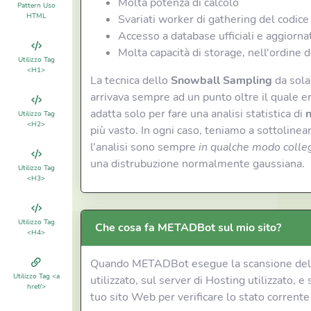
Molta potenza di calcolo
Pattern Uso
HTML
Svariati worker di gathering del codice
Accesso a database ufficiali e aggiorna
Molta capacità di storage, nell'ordine 
Utilizzo Tag
<H1>
La tecnica dello
Snowball Sampling
da sola
arrivava sempre ad un punto oltre il quale 
adatta solo per fare una analisi statistica di
n
Utilizzo Tag
<H2>
più vasto. In ogni caso, teniamo a sottolinea
l'analisi sono sempre
in qualche modo colleg
una distrubuzione normalmente gaussiana.
Utilizzo Tag
<H3>
Utilizzo Tag
Che cosa fa METADBot sul mio sito?
<H4>
Quando METADBot esegue la scansione dell
Utilizzo Tag <a
utilizzato, sul server di Hosting utilizzato, 
href/>
tuo sito Web per verificare lo stato corrente